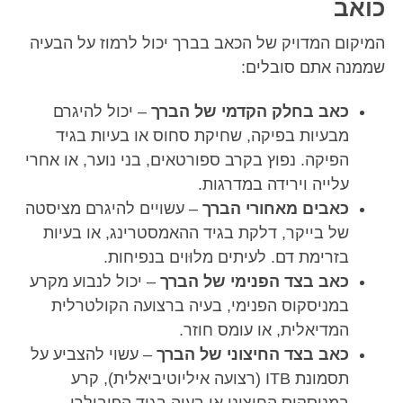
כואב
המיקום המדויק של הכאב בברך יכול לרמוז על הבעיה
שממנה אתם סובלים:
כאב בחלק הקדמי של הברך
– יכול להיגרם
מבעיות בפיקה, שחיקת סחוס או בעיות בגיד
הפיקה. נפוץ בקרב ספורטאים, בני נוער, או אחרי
עלייה וירידה במדרגות.
כאבים מאחורי הברך
– עשויים להיגרם מציסטה
של בייקר, דלקת בגיד ההאמסטרינג, או בעיות
בזרימת דם. לעיתים מלוּוים בנפיחות.
כאב בצד הפנימי של הברך
– יכול לנבוע מקרע
במניסקוס הפנימי, בעיה ברצועה הקולטרלית
המדיאלית, או עומס חוזר.
כאב בצד החיצוני של הברך
– עשוי להצביע על
תסמונת ITB (רצועה איליוטיביאלית), קרע