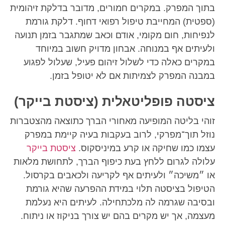
בתוך המפרק. במקרים חמורים, מדובר בדלקת זיהומית
(ספטית) המחייבת טיפול רפואי דחוף. דלקת גורמת
לנפיחות, חום מקומי, אודם וכאב שמתגבר בזמן תנועה
ולעיתים אף במנוחה. אבחון מדויק חשוב במיוחד
במקרים כאלה כדי לשלול זיהום פעיל, שעלול לפגוע
במבנה המפרק לצמיתות אם לא יטופל בזמן.
ציסטה פופליטאלית (ציסטת בייקר)
זוהי בליטה המופיעה מאחורי הברך כתוצאה מהצטברות
נוזל תוך־מפרקי, לרוב בעקבות בעיה קיימת במפרק
עצמו כמו שחיקה או קרע במיניסקוס.
ציסטת בייקר
עלולה לגרום ללחץ בעת כיפוף הברך, לתחושת מלאות
או ״משיכה״ ולעיתים אף לקריעה ולכאבים בקרסול.
הטיפול בציסטה תלוי במידת ההפרעה שהיא גורמת
ובסיבה שגרמה לה מלכתחילה. לעיתים היא נעלמת
מעצמה, אך יש מקרים בהם יש צורך בניקוז או ניתוח.