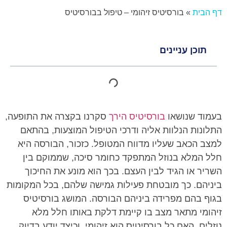
דף הבית
»
בורסיטיס זיהומי – טיפול בבורסיטיס
תוכן עניינים
בעמוד שנושאו
בורסיטיס הירך
סקרנו בקצרה את התופעה,
התלונות הנלוות אליה ודרכי הטיפול המוצעות, בהתאם
למצב הכאב שעליו מדווח המטופל. כזכור, הבורסה היא
חלל המלא בנוזל המתפקד כחומר סיכה, שממוקם בין
השריר או הגיד לבין העצם. בכך הוא מונע את החיכוך
ביניהם. כך מובטחת פעילות גמישה שלהם, בכל המקומות
בגוף בהם מפרידה ביניהם הבורסה. המושג בורסיטיס
זיהומי מתאר מצב בו קיימת דלקת באותו חלל מלא
נוזלים. האם כל בורסיטיס הוא זיהומי, וכיצד יודע בדיוק